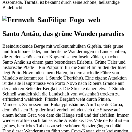
Assomada. Tarrafal ist bekannt durch seine schöne, hellsandige
Badebucht.
Santo Antão, das grüne Wanderparadies
Beeindruckende Berge mit wolkenumhüllten Gipfeln, tiefe grüne
und fruchtbare Täler, und herrliche Wanderungen in Landschaften,
die zu den schönsten der Kapverdischen Inseln zählen, machen
Santo Antão zu einem ganz besonderen Erlebnis. Grüne Täler und
historische Pfade – Ein Potpourri für die Sinne! Im Süden der Insel
liegt Porto Novo mit seinem Hafen, in dem auch die Fähre von
Mindelo ankommt (ca. 1 Stunde Überfahrt). Eine eigene Attraktion
ist die alte Hauptstrasse von Porto Novo nach Ribeira Grande auf
der anderen Seite der Bergkette. Die Strecke dauert etwa 1 Stunde.
Schnell wandelt sich die Landschaft von wüstenhaft trocken zu
erfrischend waldreich. Frische Bergluft weht durch Pinien,
Mimosen, Zypressen und Eukalyptusbäume. Am Tope de Coroa,
dem höchsten Berg der Insel vorbei, windet sich die Strasse auf
einem hohen Grat, von dem die Hänge steil und tief abfallen. Immer
wieder eröffnen sich fantastische Ausblicke. Das Vale de Paúl ist ein
grünes, herrliches Tal das zu sehr schönen Spaziergängen einlädt.
Eine dieser Wanderungen führt vom Cova-Krater, einer kreisrunden