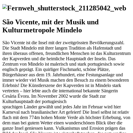
São Vicente, mit der Musik und
Kulturmetropole Mindelo
São Vicente ist die Insel mit der zweitgrössten Bevölkerungszahl.
Die Stadt Mindelo mit ihrer langen Tradition als Hafenstadt und
ihren überaus offenen, freundlichen Menschen ist das Kulturzentrum
der Kapverden und die heimliche Hauptstadt der Inseln. Das
Zentrum von Mindelo ist malerisch und stark portugiesisch sowie
englisch geprägt. Ein quirliger Fischmarkt, schöne Plätze,
Bürgerhäuser aus dem 19. Jahrhundert, eine Festungsanlage und
immer wieder viel Musik machen den Besuch zu einem besonderen
Erlebnis! Die Künstlerszene der Kapverden ist in Mindelo stark
vertreten – hier lebte auch die international bekannte Sängerin
Cesária Évora. Im November 2002 wurde die Stadt zur
Kulturhauptstadt der portugiesisch
sprachigen Länder gewählt und jedes Jahr im Februar wird hier
Karneval nach brasilianischer Art gefeiert! Die Insel selbst ist relativ
flach mit dem 774m hohen Monte Verde als höchster Erhebung, von
dem man bei gutem Wetter einen wunderschönen Blick über die
ganze Insel geniessen kann. Vulkanismus und Erosion prägen das