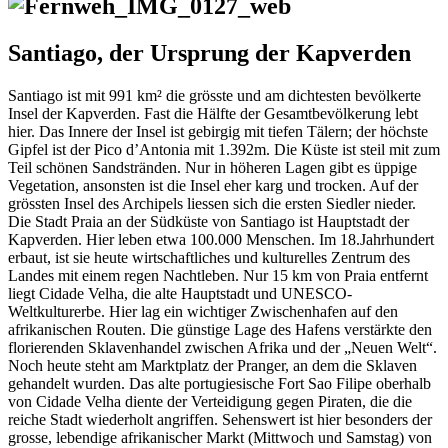
Santiago, der Ursprung der Kapverden
Santiago ist mit 991 km² die grösste und am dichtesten bevölkerte
Insel der Kapverden. Fast die Hälfte der Gesamtbevölkerung lebt
hier. Das Innere der Insel ist gebirgig mit tiefen Tälern; der höchste
Gipfel ist der Pico d’Antonia mit 1.392m. Die Küste ist steil mit zum
Teil schönen Sandstränden. Nur in höheren Lagen gibt es üppige
Vegetation, ansonsten ist die Insel eher karg und trocken. Auf der
grössten Insel des Archipels liessen sich die ersten Siedler nieder.
Die Stadt Praia an der Südküste von Santiago ist Hauptstadt der
Kapverden. Hier leben etwa 100.000 Menschen. Im 18.Jahrhundert
erbaut, ist sie heute wirtschaftliches und kulturelles Zentrum des
Landes mit einem regen Nachtleben. Nur 15 km von Praia entfernt
liegt Cidade Velha, die alte Hauptstadt und UNESCO-
Weltkulturerbe. Hier lag ein wichtiger Zwischenhafen auf den
afrikanischen Routen. Die günstige Lage des Hafens verstärkte den
florierenden Sklavenhandel zwischen Afrika und der „Neuen Welt“.
Noch heute steht am Marktplatz der Pranger, an dem die Sklaven
gehandelt wurden. Das alte portugiesische Fort Sao Filipe oberhalb
von Cidade Velha diente der Verteidigung gegen Piraten, die die
reiche Stadt wiederholt angriffen. Sehenswert ist hier besonders der
grosse, lebendige afrikanischer Markt (Mittwoch und Samstag) von