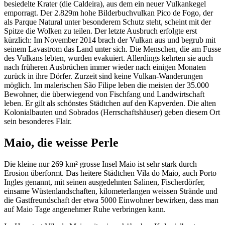
besiedelte Krater (die Caldeira), aus dem ein neuer Vulkankegel
emporragt. Der 2.829m hohe Bilderbuchvulkan Pico de Fogo, der
als Parque Natural unter besonderem Schutz steht, scheint mit der
Spitze die Wolken zu teilen. Der letzte Ausbruch erfolgte erst
kürzlich: Im November 2014 brach der Vulkan aus und begrub mit
seinem Lavastrom das Land unter sich. Die Menschen, die am Fusse
des Vulkans lebten, wurden evakuiert. Allerdings kehrten sie auch
nach früheren Ausbrüchen immer wieder nach einigen Monaten
zurück in ihre Dörfer. Zurzeit sind keine Vulkan-Wanderungen
möglich. Im malerischen São Filipe leben die meisten der 35.000
Bewohner, die überwiegend von Fischfang und Landwirtschaft
leben. Er gilt als schönstes Städtchen auf den Kapverden. Die alten
Kolonialbauten und Sobrados (Herrschaftshäuser) geben diesem Ort
sein besonderes Flair.
Maio, die weisse Perle
Die kleine nur 269 km² grosse Insel Maio ist sehr stark durch
Erosion überformt. Das heitere Städtchen Vila do Maio, auch Porto
Ingles genannt, mit seinen ausgedehnten Salinen, Fischerdörfer,
einsame Wüstenlandschaften, kilometerlangen weissen Strände und
die Gastfreundschaft der etwa 5000 Einwohner bewirken, dass man
auf Maio Tage angenehmer Ruhe verbringen kann.