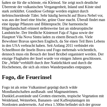
halten sie für die schönste, ein Kleinod. Sie zeigt noch deutliche
Überreste der vulkanischen Vergangenheit, Inland und Küste sind
stark zerklüftet. Grandiose Gebirge werden ergänzt durch
tiefeinschneidende Täler. Sehr häufig herrscht auf Brava Nebel vor,
was aus der Insel eine frische, grüne Oase macht. Überall findet man
eine üppige Pflanzen und Blütenpracht. Die harmonische
Hügellandschaft erinnert stellenweise fast an südeuropäische
Landstriche. Der friedliche Küstenort Faja d’Agua sowie der
Hauptort Vila Nova Sintra laden zu einem Besuch ein. Viele
Bewohner Bravas sprechen Englisch, da Sie einen Teil Ihres Lebens
in den USA verbracht haben. Seit Anfang 2011 verbindet ein
Schnellboot die Inseln Brava und Fogo mehrmals wöchentlich,
dennoch muss ein Besuch der Insel flexibel organisiert werden. Der
einzige Flughafen der Insel wurde vor einigen Jahren geschlossen.
Die „Wilde“verblüfft durch ihre Natürlichkeit und durch die
Hochebenen, die sich als reines Wanderparadies entpuppen.
Fogo, die Feuerinsel
Fogo ist als reine Vulkaninsel geprägt durch wilde
Mondlandschaften ausBasalt- und Magmaströmen.
DunkleLavastrände und Grotten einerseits, tropische Vegetation mit
Weideland, Weinreben, Bananen- und Kaffeeplantagen im
Nordosten andererseits. Auf etwa 1.500m befindet sich der grosse