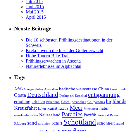
Juli 2015
Juni 2015
Mai 2015
April 2015
Neuste Beiträge
Die 10 schönsten Frühlingsdestinationen in der
Schweiz
Kreta – wenn die Insel der Götter erwacht
Hohe Tauern Bike Trail
Frühlingserwachen in Ascona
Naturerlebnisse im Alpbachtal
Tags
Afrika
badische weinstrasse
China
Argentinien
Australien
Cook Inseln
Deutschland
entspannung
Costa
Dschungel
Eisacktal
highlands
erholung
erleben
Feuerland
Fidschi
gesundheit
Golfparadies
Meer
Kreuzfahrt
kunst
luxus
natur
kultur
Mittelmeer
Paradies
Neuseeland
Pazifik
naturlandschaften
Portugal
Reisen
Schottland
sand
Schiff
schönheit
Salzburg
sardinien
strand