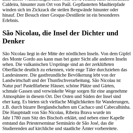
Caldeira, hinunter zum Ort von Paúl. Gepflasterten Maultierpfade
winden sich im Zickzack die steilen Bergwände hinunter oder
hinauf. Der Besuch einer Groque-Destillerie ist ein besonderes
Erlebnis.
São Nicolau, die Insel der Dichter und
Denker
São Nicolau liegt in der Mitte der nördlichen Inseln. Von dem Gipfel
des Monte Gordo aus kann man bei guter Sicht alle anderen Inseln
sehen. Die vulkanischen Ursprünge sind an der zerklüfteten
Oberfläche deutlich zu erkennen, viele enge Täler durchziehen das
Landesinnere. Die gastfreundliche Bevölkerung lebt von der
Landwirtschaft und der Thunfischverarbeitung. São Nicolau ist
Natur pur! Pastellfarbene Häuser, schöne Plätze und Gärten,
schmale Gassen und verwinkelte Wege sorgen für eine angenehme
Atmosphäre in diesem Ort. Der Osten und Süden der Insel sind
eher karg. Es bieten sich vielfache Möglichkeiten für Wanderungen,
z.B. durch bizarre Berglandschaften um Cachaco und Cabecalhinha.
Die Hauptstadt von São Nicolau, Ribeira Brava wurde im
Jahr 1780 zum Sitz des Bischofs erklärt, und neben einer Kapelle
entstand das Priesterseminar Seminário de São José, das die
Studierenden auf kirchliche und staatliche Ämter vorbereitete.