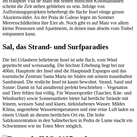
Im Hauptort Vila de Maio mit seinen hübschen Kolonialbauten
scheint die Zeit stehen geblieben zu sein. Infolge von
Aufforstungsprojekten beherbergt die flache Insel einige grosse
Akazienwälder. An der Praia de Galeao legen im Sommer
Meeresschildkröten ihre Eier ab. Noch gibt es auf Maio vor allem
kleine Pensionen und Apartments, in denen man abseits vom Trubel
entspannen kann.
Sal, das Strand- und Surfparadies
Die bei Urlaubern beliebteste Insel ist sehr flach, vom Wind
gepeitscht und weisssandig. Die höchste Erhebung liegt bei nur
406m. Hauptorte der Insel sind die Hauptstadt Espargos und das
touristische Zentrum Santa Maria im Süden mit seinem traumhaften
Sandstrand. Die restliche Insel ist kaum bewohnt. Strand, Sand und
Sonne: Damit ist Sal annähernd perfekt beschrieben – Vegetation
und Tiere fehlen fast völlig. Für Wassersportler (Taucher, Kite- und
Windsurfer) sowie Sonnenanbeter bietet Sal herrliche Strände mit
feinem, weissen Sand und klares, türkisfarbenes Wasser. Mildes
Klima, angenehme Wassertemperaturen und eine reine Luft laden zu
einem Urlaub an diesem herrlichen Ort ein. Die hohe
Salzkonzentration in den Salinebecken in Pedra de Lume macht ein
Schwimmen wie im Toten Meer möglich.