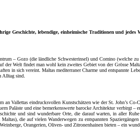
ährige Geschichte, lebendige, einheimische Traditionen und jedes W
Zentrum – Gozo (die ländliche Schwesterinsel) und Comino (welche zu 
Auf der Welt findet man wohl kein zweites Gebiet von der Grösse Maltas
aften in sich vereint. Maltas mediterraner Charme und entspannte Leben
Alltag sind.
em an Vallettas eindrucksvollen Kunstschätzen wie der St. John’s Co-Ca
smauern Paläste und eine bemerkenswerte barocke Architektur verbirgt –
eschichte und sind wunderbare Orte, die darauf warten, in aller Ruh
Maltas), die auf vielen Wanderwegen zu entspannten Spaziergängen ei
r Weinberge, Orangerien, Oliven- und Zitronenhainen bieten – ein wunde