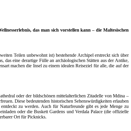
ellnesserlebnis, das man sich vorstellen kann – die Maltesischen
weiten Teilen unbewohnt ist) bestehende Archipel erstreckt sich über
, das eine derartige Fülle an archäologischen Stätten aus der Antike,
sart machen die Insel zu einem idealen Reiseziel für alle, die auf der
thedral oder der bildschönen mittelalterlichen Zitadelle von Mdina –
 erfreuen. Diese bedeutenden historischen Sehenswürdigkeiten erlauben
e entdeckt zu werden. Auch für Naturfreunde gibt es jede Menge zu
nladen oder die Buskett Gardens und Verdala Palace (die offizielle
rbarer Ort für Picknicks.