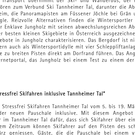
 Transport übernimmt der Ski- und Wanderbus, der 
ehören zum Verbund Ski Tannheimer Tal, darunter die A
eim, die Panoramapisten am Füssener Jöchle bei Grän 
le. Reizvolle Alternativen finden die Wintersportler
r Enklave Jungholz mit seinen abwechslungsreichen Ab
 besten kleinen Skigebiete in Österreich ausgezeichne
gebote in Jungholz charakterisieren. Das Bergdorf ist n
dern auch als Wintersportidylle mit vier Schleppliftanl
e zu breiten Pisten direkt am Dorfrand führen. Das An
ernetportal, das Jungholz bei einem Test zu einem der
ressfrei Skifahren inklusive Tannheimer Tal“
t Stressfrei Skifahren Tannheimer Tal vom 5. bis 19. M
der neuen Pauschale inklusive. Mit diesem Angebot
r im Tannheimer Tal dafür, dass sich Skifahrer über ei
sem Zeitraum können Skifahrer auf den Pisten des sc
rz geniessen. Gäste, die die Pauschale bei einem 