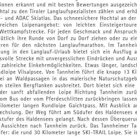
utionen erkannt und mit besten Bewertungen ausgezeich
tal zu den Tiroler Langlaufspezialisten zählen und erh
 und ADAC Skiatlas. Das schneesichere Hochtal an der
eichen Loipenangebot: von leichten Einsteigertour
 Wettkampfstrecke. Für jeden Geschmack und Anspruch 
mütlich ihre Runde von Dorf zu Dorf ziehen oder zu ei
nderen für den nächsten Langlaufmarathon. Im Tannhei
ung in den Langlauf-Urlaub bietet sich ein Ausflug 
svolle Strecke mit unvergesslichen Eindrücken und Aus
hlreiche Einkehrmöglichkeiten. Etwas länger, landsch
ndloipe Vilsalpsee. Von Tannheim führt die knapp 13 K
ei an Waldpassagen in das malerische Naturschutzgebi
n steilen Bergflanken ausbreitet. Dort bietet sich eine
er sanft abfallenden Loipe Richtung Tannheim zurü
vom Bus oder vom Pferdeschlitten zurückbringen lassen
ilometer langen Rundloipe Gaichtpass. Mit Ausblick a
wechslung. Der Weg führt am Südufer des Haldensees e
Ostufer des Haldensees gelangt. Nach dessen Überqueru
 Aussichten nach Tannheim zurück. Das Tannheimer Tal
fer: die rund 30 Kilometer lange SKI-TRAIL Loipe. Sie i