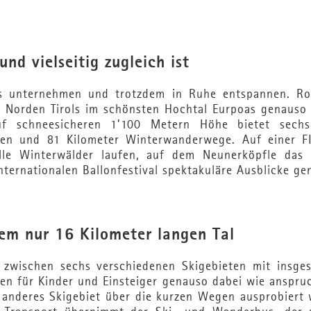
nd vielseitig zugleich ist
es unternehmen und trotzdem in Ruhe entspannen. Ro
m Norden Tirols im schönsten Hochtal Eurpoas genauso 
auf schneesicheren 1’100 Metern Höhe bietet sechs
ipen und 81 Kilometer Winterwanderwege. Auf einer FI
lle Winterwälder laufen, auf dem Neunerköpfle das 
ernationalen Ballonfestival spektakuläre Ausblicke gen
dem nur 16 Kilometer langen Tal
zwischen sechs verschiedenen Skigebieten mit insge
en für Kinder und Einsteiger genauso dabei wie anspru
n anderes Skigebiet über die kurzen Wegen ausprobiert