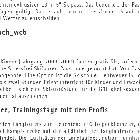
nen exklusiven „3 in 5“ Skipass. Das bedeutet, der Pas
agen gültig. Das erlaubt einen stressfreien Urlaub m
d Wetter zu entscheiden.
 Kinder (Jahrgang 2009-2000) fahren gratis Ski, sofern
eine Stressfrei Skifahren-Pauschale gebucht hat. Von Ga
angebote. Eine Option ist die Skischule – entweder in 
 als zwei Stunden Privatunterricht für Kinder und Erwac
chkeit, sich eine Skiausrüstung für die Gültigkeitsdaue
mer Tal auszuleihen
ee, Trainingstage mit den Profis
eden Langläufers zum Leuchten: 140 Loipenkilometer, d
ttkampfstrecke auf der alljährlich der Langlaufmarath
indet. Die Qualitäten der Langlaufdestination Tannhei