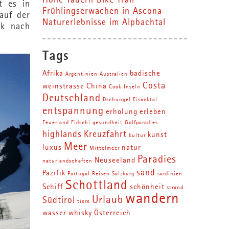
Hohe Tauern Bike Trail
t es in
Frühlingserwachen in Ascona
auf der
Naturerlebnisse im Alpbachtal
ck nach
Tags
Afrika
badische
Argentinien
Australien
Costa
weinstrasse
China
Cook Inseln
Deutschland
Dschungel
Eisacktal
entspannung
erholung
erleben
Feuerland
Fidschi
gesundheit
Golfparadies
highlands
Kreuzfahrt
kunst
kultur
Meer
luxus
natur
Mittelmeer
Paradies
Neuseeland
naturlandschaften
sand
Pazifik
Portugal
Reisen
Salzburg
sardinien
Schottland
Schiff
schönheit
strand
wandern
Urlaub
Südtirol
tiere
wasser
whisky
Österreich