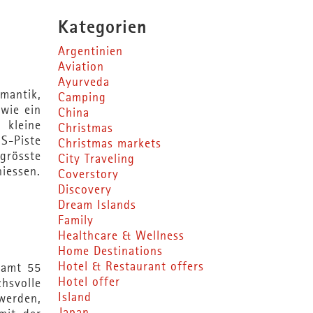
Kategorien
Argentinien
Aviation
Ayurveda
mantik,
Camping
wie ein
China
 kleine
Christmas
S-Piste
Christmas markets
grösste
City Traveling
iessen.
Coverstory
Discovery
Dream Islands
Family
Healthcare & Wellness
Home Destinations
Hotel & Restaurant offers
samt 55
Hotel offer
chsvolle
Island
 werden,