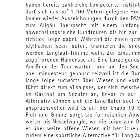
haben bereits zahlreiche kompetente Instit
darf sich das auf 1.100 Metern gelegene Hoch
immer wieder Auszeichnungen durch den DSV-
zum Allgäu überrascht mit einem umfangr
abwechslungsreiche Rundtouren bis hin zur
richtige Loipe dabei. Während die einen ge
idyllischen Seen laufen, trainieren die a
werden Langlauf-Träume wahr. Zur Einstimm
zugefrorenen Haldensee an. Eine kurze genus
Am Ende der Tour warten rund um den See za
aber mindestens genauso reizvoll ist die Ru
lange Loipe südwärts über Wiesen und vorb
führt direkt zum Vilsalpsee, der sich zwische
im Gasthof am Seeufer an, bevor es auf d
Alternativ können sich die Langläufer auch 
anspruchsvoller wird es auf der knapp 19 K
Flüh und Gimpel sorgt sie für reichlich Ab
weiter bis Nesselwängle, wo die Loipe zum 
es über weite offene Wiesen mit herrlichen
zudem eine sportliche Alternative für Langläu