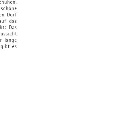
chuhen,
 schöne
en Dorf
auf das
ht: Das
ussicht
r lange
gibt es