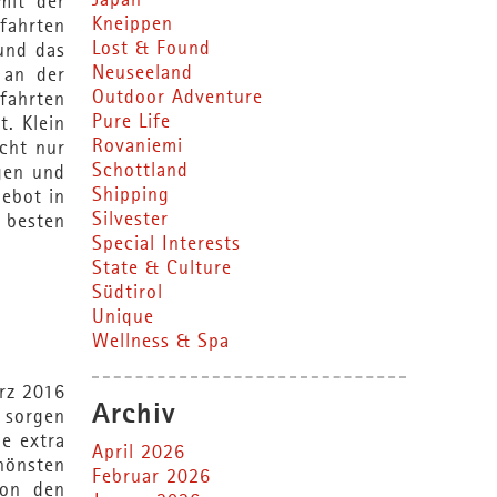
Japan
mit der
Kneippen
bfahrten
Lost & Found
und das
Neuseeland
 an der
Outdoor Adventure
fahrten
Pure Life
t. Klein
Rovaniemi
icht nur
Schottland
agen und
Shipping
gebot in
Silvester
 besten
Special Interests
State & Culture
Südtirol
Unique
Wellness & Spa
ärz 2016
Archiv
 sorgen
ne extra
April 2026
hönsten
Februar 2026
von den