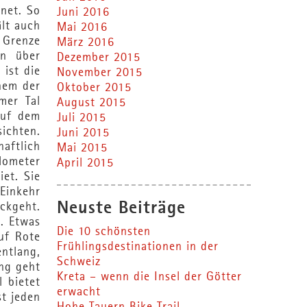
net. So
Juni 2016
ält auch
Mai 2016
 Grenze
März 2016
en über
Dezember 2015
ist die
November 2015
nem der
Oktober 2015
mer Tal
August 2015
auf dem
Juli 2015
sichten.
Juni 2015
aftlich
Mai 2015
ilometer
April 2015
et. Sie
 Einkehr
Neuste Beiträge
ckgeht.
. Etwas
Die 10 schönsten
uf Rote
Frühlingsdestinationen in der
ntlang,
Schweiz
ng geht
Kreta – wenn die Insel der Götter
 bietet
erwacht
st jeden