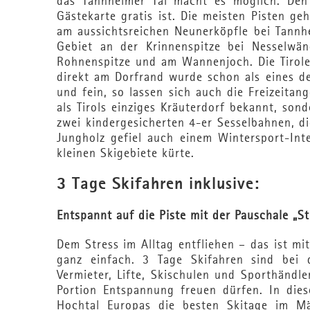
das Tannheimer Tal macht es möglich. Den
Gästekarte gratis ist. Die meisten Pisten g
am aussichtsreichen Neunerköpfle bei Tannh
Gebiet an der Krinnenspitze bei Nesselwäng
Rohnenspitze und am Wannenjoch. Die Tirole
direkt am Dorfrand wurde schon als eines der
und fein, so lassen sich auch die Freizeitan
als Tirols einziges Kräuterdorf bekannt, son
zwei kindergesicherten 4-er Sesselbahnen, di
Jungholz gefiel auch einem Wintersport-Int
kleinen Skigebiete kürte.
3 Tage Skifahren inklusive:
Entspannt auf die Piste mit der Pauschale „St
Dem Stress im Alltag entfliehen – das ist mi
ganz einfach. 3 Tage Skifahren sind bei 
Vermieter, Lifte, Skischulen und Sporthändle
Portion Entspannung freuen dürfen. In die
Hochtal Europas die besten Skitage im Mä