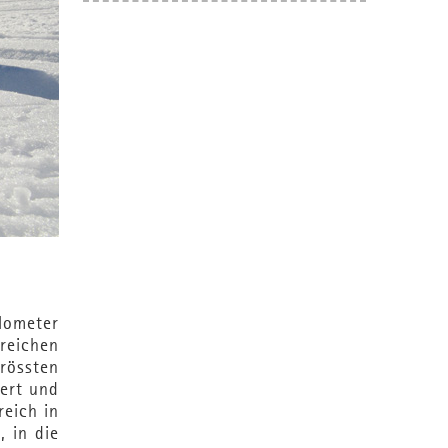
lometer
reichen
rössten
iert und
eich in
 in die