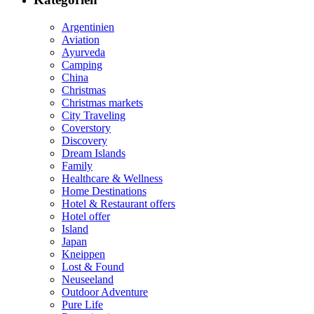
Argentinien
Aviation
Ayurveda
Camping
China
Christmas
Christmas markets
City Traveling
Coverstory
Discovery
Dream Islands
Family
Healthcare & Wellness
Home Destinations
Hotel & Restaurant offers
Hotel offer
Island
Japan
Kneippen
Lost & Found
Neuseeland
Outdoor Adventure
Pure Life