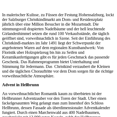
In malerischer Kulisse, zu Füssen der Festung Hohensalzburg, lockt
der Salzburger Christkindlmarkt am Dom- und Residenzplatz
jährlich über eine Million Besucher in die Mozartstadt. Die
stimmungsvoll drapierten Nadelbäume und der hell leuchtende
Girlandenhimmel setzen die rund 100 Verkaufsstände, die täglich
geöffnet sind, vorweihnachtlich in Szene. Seit der Einführung des
Christkindl-marktes im Jahr 1491 liegt der Schwerpunkt der
angebotenen Waren auf dem regionalen Kunsthandwerk: Von
Floristik uber Holzspielzeug bis hin zu Seifen und
Keramikanfertigungen gibt es für jeden Geschmack das passende
Geschenk. Das Rahmenprogramm bietet Unterhaltung und
Stimmung für Jedermann. Das Christkind verzaubert die Kleinen
und die täglichen Chorauftritte vor dem Dom sorgen für die richtige
vorweihnachtliche Atmosphäre.
Advent in Hellbrunn
An vorweihnachtlicher Romantik kaum zu überbieten ist der
Hellbrunner Adventzauber vor den Toren der Stadt. Uber einen
fackelgesaumten Weg gelangt man zum Innenhof des Schloss
Hellbrunn, dessen Fassade als überdimensionaler Adventkalender
fungiert. Durch einen Marchenwald aus 400 Nadelbaumen,