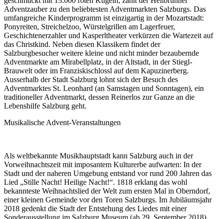
geschmückt mit 13.000 roten Kugeln, zahlt der Hellbrunner
Adventzauber zu den beliebtesten Adventmarkten Salzburgs. Das
umfangreiche Kinderprogramm ist einzigartig in der Mozartstadt:
Ponyreiten, Streichelzoo, Würstelgrillen am Lagerfeuer,
Geschichtenerzahler und Kasperltheater verkürzen die Wartezeit auf
das Christkind. Neben diesen Klassikern findet der
Salzburgbesucher weitere kleine und nicht minder bezaubernde
Adventmarkte am Mirabellplatz, in der Altstadt, in der Stiegl-
Brauwelt oder im Franziskischlossl auf dem Kapuzinerberg.
Ausserhalb der Stadt Salzburg lohnt sich der Besuch des
Adventmarktes St. Leonhard (an Samstagen und Sonntagen), ein
traditioneller Adventmarkt, dessen Reinerlos zur Ganze an die
Lebenshilfe Salzburg geht.
Musikalische Advent-Veranstaltungen
Als weltbekannte Musikhauptstadt kann Salzburg auch in der
Vorweihnachtszeit mit imposantem Kulturerbe aufwarten: In der
Stadt und der naheren Umgebung entstand vor rund 200 Jahren das
Lied „Stille Nacht! Heilige Nacht!“. 1818 erklang das wohl
bekannteste Weihnachtslied der Welt zum ersten Mal in Oberndorf,
einer kleinen Gemeinde vor den Toren Salzburgs. Im Jubiläumsjahr
2018 gedenkt die Stadt der Entstehung des Liedes mit einer
Sonderausstellung im Salzburg Museum (ab 29. September 2018)