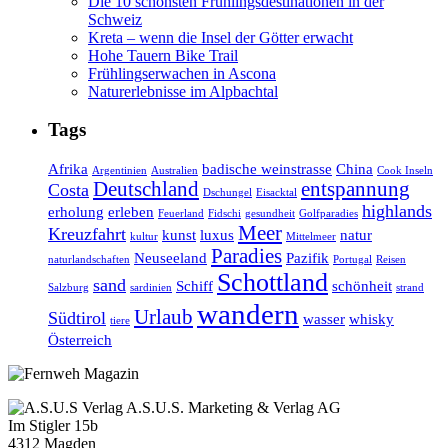
Die 10 schönsten Frühlingsdestinationen in der
Schweiz
Kreta – wenn die Insel der Götter erwacht
Hohe Tauern Bike Trail
Frühlingserwachen in Ascona
Naturerlebnisse im Alpbachtal
Tags
Afrika
badische weinstrasse
China
Argentinien
Australien
Cook Inseln
Deutschland
entspannung
Costa
Dschungel
Eisacktal
highlands
erholung
erleben
Feuerland
Fidschi
gesundheit
Golfparadies
Meer
Kreuzfahrt
kunst
luxus
natur
kultur
Mittelmeer
Paradies
Neuseeland
Pazifik
naturlandschaften
Portugal
Reisen
Schottland
sand
Schiff
schönheit
Salzburg
sardinien
strand
wandern
Urlaub
Südtirol
wasser
whisky
tiere
Österreich
A.S.U.S. Marketing & Verlag AG
Im Stigler 15b
4312 Magden