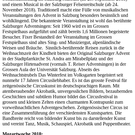
und einem Musical in der Salzburger Felsenreitschule (ab 24.
November 2018). Traditionell macht eine Fülle von musikalischen
Veranstaltungen den Advent in Salzburg besonders besinnlich und
wohlklingend. Die bekannteste Veranstaltung ist wohl das berühmte
Salzburger Adventsingen: Seit 1960 wird es im Grossen
Festspielhaus aufgeführt und zählt bereits 1,6 Millionen begeisterte
Besucher. Fixer Bestandteil der Veranstaltung im Grossen
Festspielhaus sind altes Sing- und Musiziergut, alpenländische
Weisen und Bräuche. Sinnlich-berührende Reisen zurück in die
Weihnachtszeit der Kindheit bieten der Original Salzburger Advent
in der Stadtpfarrkirche St. Andra am Mirabellplatz und der
Salzburger Hirtenadvent (vormals T. Reiser Adventsingen) in der
Grossen Aula der Universität Salzburg. Abseits des
Weihnachtstrubels Das Winterfest im Volksgarten begeistert seit
nunmehr 17 Jahren Circusliebhaber. Es ist das grosste Festival für
zeitgenössische Circuskunst im deutschsprachigen Raum. Mit
atemberaubender Akrobatik, unvergesslichen Bildern, bezaubernden
Geschichten und subtilem Humor bildet das Circusfestival in
grossen und kleinen Zelten einen charmanten Kontrapunkt zum
vorweihnachtlichen Adventgeschehen. Zeitgenössischer Circus ist
eine Zusammenführung der verschiedensten Kunstsparten. Die
Bandbreite reicht von bildender Kunst bis zu darstellender Kunst
und vereint Tanz, Musik, Schauspiel, Akrobatik und Puppentheater.
Mozartwoche 2018: