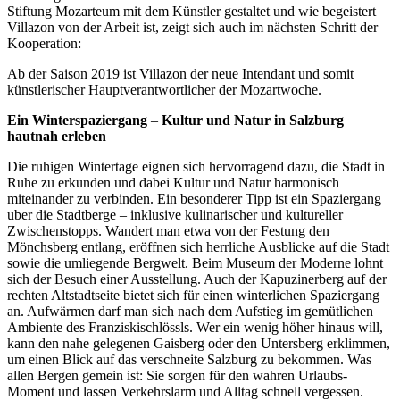
Stiftung Mozarteum mit dem Künstler gestaltet und wie begeistert
Villazon von der Arbeit ist, zeigt sich auch im nächsten Schritt der
Kooperation:
Ab der Saison 2019 ist Villazon der neue Intendant und somit
künstlerischer Hauptverantwortlicher der Mozartwoche.
Ein Winterspaziergang
–
Kultur und Natur in Salzburg
hautnah erleben
Die ruhigen Wintertage eignen sich hervorragend dazu, die Stadt in
Ruhe zu erkunden und dabei Kultur und Natur harmonisch
miteinander zu verbinden. Ein besonderer Tipp ist ein Spaziergang
uber die Stadtberge – inklusive kulinarischer und kultureller
Zwischenstopps. Wandert man etwa von der Festung den
Mönchsberg entlang, eröffnen sich herrliche Ausblicke auf die Stadt
sowie die umliegende Bergwelt. Beim Museum der Moderne lohnt
sich der Besuch einer Ausstellung. Auch der Kapuzinerberg auf der
rechten Altstadtseite bietet sich für einen winterlichen Spaziergang
an. Aufwärmen darf man sich nach dem Aufstieg im gemütlichen
Ambiente des Franziskischlössls. Wer ein wenig höher hinaus will,
kann den nahe gelegenen Gaisberg oder den Untersberg erklimmen,
um einen Blick auf das verschneite Salzburg zu bekommen. Was
allen Bergen gemein ist: Sie sorgen für den wahren Urlaubs-
Moment und lassen Verkehrslarm und Alltag schnell vergessen.