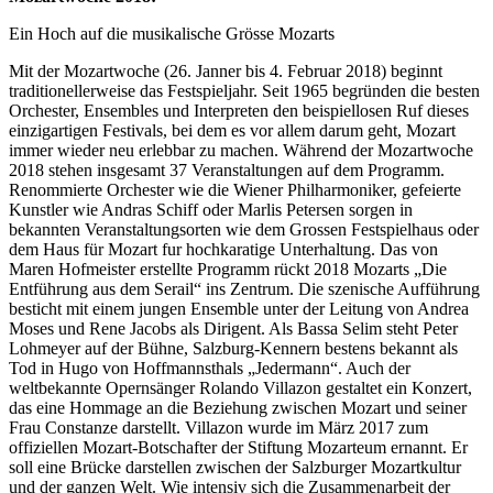
Ein Hoch auf die musikalische Grösse Mozarts
Mit der Mozartwoche (26. Janner bis 4. Februar 2018) beginnt
traditionellerweise das Festspieljahr. Seit 1965 begründen die besten
Orchester, Ensembles und Interpreten den beispiellosen Ruf dieses
einzigartigen Festivals, bei dem es vor allem darum geht, Mozart
immer wieder neu erlebbar zu machen. Während der Mozartwoche
2018 stehen insgesamt 37 Veranstaltungen auf dem Programm.
Renommierte Orchester wie die Wiener Philharmoniker, gefeierte
Kunstler wie Andras Schiff oder Marlis Petersen sorgen in
bekannten Veranstaltungsorten wie dem Grossen Festspielhaus oder
dem Haus für Mozart fur hochkaratige Unterhaltung. Das von
Maren Hofmeister erstellte Programm rückt 2018 Mozarts „Die
Entführung aus dem Serail“ ins Zentrum. Die szenische Aufführung
besticht mit einem jungen Ensemble unter der Leitung von Andrea
Moses und Rene Jacobs als Dirigent. Als Bassa Selim steht Peter
Lohmeyer auf der Bühne, Salzburg-Kennern bestens bekannt als
Tod in Hugo von Hoffmannsthals „Jedermann“. Auch der
weltbekannte Opernsänger Rolando Villazon gestaltet ein Konzert,
das eine Hommage an die Beziehung zwischen Mozart und seiner
Frau Constanze darstellt. Villazon wurde im März 2017 zum
offiziellen Mozart-Botschafter der Stiftung Mozarteum ernannt. Er
soll eine Brücke darstellen zwischen der Salzburger Mozartkultur
und der ganzen Welt. Wie intensiv sich die Zusammenarbeit der