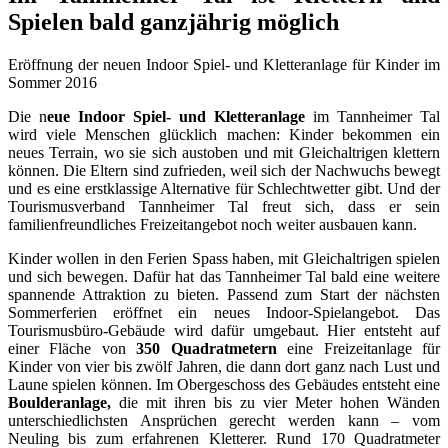
Spielen bald ganzjährig möglich
Eröffnung der neuen Indoor Spiel- und Kletteranlage für Kinder im
Sommer 2016
Die n
eue Indoor Spiel- und Kletteranlage
im Tannheimer Tal
wird viele Menschen glücklich machen: Kinder bekommen ein
neues Terrain, wo sie sich austoben und mit Gleichaltrigen klettern
können. Die Eltern sind zufrieden, weil sich der Nachwuchs bewegt
und es eine erstklassige Alternative für Schlechtwetter gibt. Und der
Tourismusverband Tannheimer Tal freut sich, dass er sein
familienfreundliches Freizeitangebot noch weiter ausbauen kann.
Kinder wollen in den Ferien Spass haben, mit Gleichaltrigen spielen
und sich bewegen. Dafür hat das Tannheimer Tal bald eine weitere
spannende Attraktion zu bieten. Passend zum Start der nächsten
Sommerferien eröffnet ein neues Indoor-Spielangebot. Das
Tourismusbüro-Gebäude wird dafür umgebaut. Hier entsteht auf
einer Fläche von
350 Quadratmetern
eine Freizeitanlage für
Kinder von vier bis zwölf Jahren, die dann dort ganz nach Lust und
Laune spielen können. Im Obergeschoss des Gebäudes entsteht eine
Boulderanlage,
die mit ihren bis zu vier Meter hohen Wänden
unterschiedlichsten Ansprüchen gerecht werden kann – vom
Neuling bis zum erfahrenen Kletterer. Rund 170 Quadratmeter