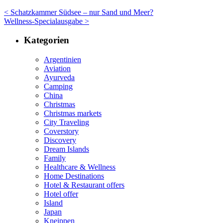
< Schatzkammer Südsee – nur Sand und Meer?
Wellness-Specialausgabe >
Kategorien
Argentinien
Aviation
Ayurveda
Camping
China
Christmas
Christmas markets
City Traveling
Coverstory
Discovery
Dream Islands
Family
Healthcare & Wellness
Home Destinations
Hotel & Restaurant offers
Hotel offer
Island
Japan
Kneippen