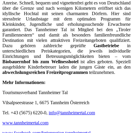
Anreise. Schnell, bequem und vignettenfrei geht es von Deutschland
über die Grenze und nach wenigen Kilometern eröffnet sich das
idyllische Hochtal mit seinen charmanten Dörfern. Hier sind
stressfreie Urlaubstage mit dem optimalen Programm für
Kleinkinder, Jugendliche und erholungssuchende Erwachsene
garantiert. Das Tannheimer Tal ist Mitglied bei den „Tiroler
Familiennestern“ und damit als besonders familienfreundliche
Destination mit vielen attraktiven Freizeitangeboten qualifiziert.
Dazu gehören zahlreiche geprüfte
Gastbetriebe
in
unterschiedlichen Preiskategorien, die jeweils individuelle
Einrichtungen und Betreuungsmöglichkeiten bieten – vom
Biobauernhof bis zum Wellnesshotel
ist alles geboten. Speziell
ausgebildete Kinderbetreuer laden die jungen Gäste ein, an den
abwechslungsreichen Freizeitprogrammen
teilzunehmen.
Mehr Informationen:
Tourismusverband Tannheimer Tal
Vilsalpseestrasse 1, 6675 Tannheim Österreich
Tel. +43 (5675) 6220-0,
info@tannheimertal.com
www.tannheimertal.com
www.facebook.com/ferienregion.tannheimertal