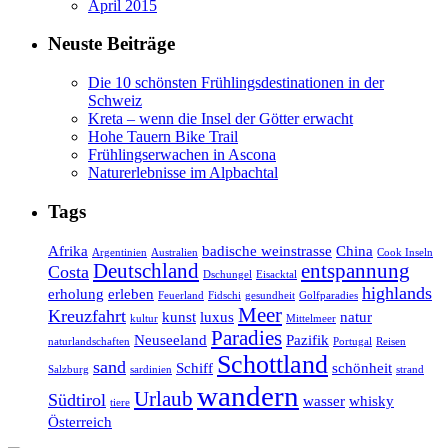
April 2015
Neuste Beiträge
Die 10 schönsten Frühlingsdestinationen in der
Schweiz
Kreta – wenn die Insel der Götter erwacht
Hohe Tauern Bike Trail
Frühlingserwachen in Ascona
Naturerlebnisse im Alpbachtal
Tags
Afrika
badische weinstrasse
China
Argentinien
Australien
Cook Inseln
Deutschland
entspannung
Costa
Dschungel
Eisacktal
highlands
erholung
erleben
Feuerland
Fidschi
gesundheit
Golfparadies
Meer
Kreuzfahrt
kunst
luxus
natur
kultur
Mittelmeer
Paradies
Neuseeland
Pazifik
naturlandschaften
Portugal
Reisen
Schottland
sand
Schiff
schönheit
Salzburg
sardinien
strand
wandern
Urlaub
Südtirol
wasser
whisky
tiere
Österreich