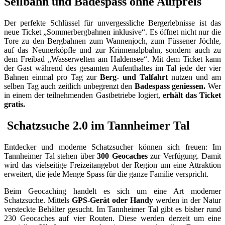
Seilbahn und Badespass ohne Aufpreis
Der perfekte Schlüssel für unvergessliche Bergerlebnisse ist das
neue Ticket „Sommerbergbahnen inklusive“. Es öffnet nicht nur die
Tore zu den Bergbahnen zum Wannenjoch, zum Füssener Jöchle,
auf das Neunerköpfle und zur Krinnenalpbahn, sondern auch zu
dem Freibad „Wasserwelten am Haldensee“. Mit dem Ticket kann
der Gast während des gesamten Aufenthaltes im Tal jede der vier
Bahnen einmal pro Tag zur
Berg- und Talfahrt
nutzen und am
selben Tag auch zeitlich unbegrenzt den
Badespass geniessen.
Wer
in einem der teilnehmenden Gastbetriebe logiert,
erhält das Ticket
gratis.
Schatzsuche 2.0 im Tannheimer Tal
Entdecker und moderne Schatzsucher können sich freuen: Im
Tannheimer Tal stehen über
300 Geocaches
zur Verfügung. Damit
wird das vielseitige Freizeitangebot der Region um eine Attraktion
erweitert, die jede Menge Spass für die ganze Familie verspricht.
Beim Geocaching handelt es sich um eine Art moderner
Schatzsuche. Mittels
GPS-Gerät oder Handy
werden in der Natur
versteckte Behälter gesucht. Im Tannheimer Tal gibt es bisher rund
230 Geocaches auf vier Routen. Diese werden derzeit um eine