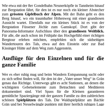
Wie etwa mit der 8er Gondelbahn Neunerköpfle in Tannheim hinauf
zur Bergstation fährt, für den ist es nur noch ein kleiner Abstecher
zum
grössten Gipfelbuch der Alpen.
Mit der Bahn geht es den
Berg hinauf, wo ein traumhafter Höhenweg mit einer grandiosen
Aussicht wartet. Ebenfalls nur ein kleines Stück ist es von der
Bergstation Füssener Jöchle zum Gamskopf. Dort gibt der
Panorama-Informator Aufschluss über den
grandiosen Weitblick.
Für alle, die auch schon im Frühjahr das Hochgefühl einer richtigen
Bergtour erleben möchten, empfehlen sich die südseitigen
Wandertouren des Tals, etwa auf den Einstein oder zur Bad
Kissinger Hütte auf dem Weg zum Aggenstein.
Ausflüge für den Einzelnen und für die
ganze Familie
Wer es eher ruhig mag und beim Wandern Entspannung sucht oder
zu sich selbst finden will, für den ist der „Vater unser Weg“ in Grän
genau das Richtige. Unterwegs gibt es acht Stationen, an denen die
wichtigsten Gebetselemente zum Betrachten und Meditieren
dokumentiert sind. Viel Spass für die Kleinen garantieren
gemütliche Spaziergänge mit der ganzen Familie zu den zahlreichen
schönen
Spielplätzen
des Tals. Die Waldspielplätze am Bächle
Grän und bei Nesselwängle punkten mit ihrer herrlich ruhigen Lage