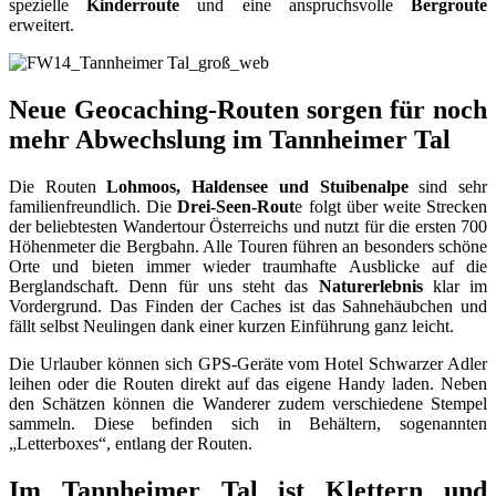
spezielle
Kinderroute
und eine anspruchsvolle
Bergroute
erweitert.
Neue Geocaching-Routen sorgen für noch
mehr Abwechslung im Tannheimer Tal
Die Routen
Lohmoos, Haldensee und Stuibenalpe
sind sehr
familienfreundlich. Die
Drei-Seen-Rout
e folgt über weite Strecken
der beliebtesten Wandertour Österreichs und nutzt für die ersten 700
Höhenmeter die Bergbahn. Alle Touren führen an besonders schöne
Orte und bieten immer wieder traumhafte Ausblicke auf die
Berglandschaft. Denn für uns steht das
Naturerlebnis
klar im
Vordergrund. Das Finden der Caches ist das Sahnehäubchen und
fällt selbst Neulingen dank einer kurzen Einführung ganz leicht.
Die Urlauber können sich GPS-Geräte vom Hotel Schwarzer Adler
leihen oder die Routen direkt auf das eigene Handy laden. Neben
den Schätzen können die Wanderer zudem verschiedene Stempel
sammeln. Diese befinden sich in Behältern, sogenannten
„Letterboxes“, entlang der Routen.
Im Tannheimer Tal ist Klettern und