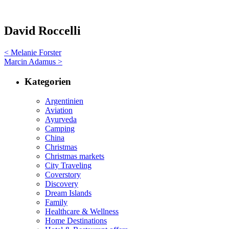
David Roccelli
< Melanie Forster
Marcin Adamus >
Kategorien
Argentinien
Aviation
Ayurveda
Camping
China
Christmas
Christmas markets
City Traveling
Coverstory
Discovery
Dream Islands
Family
Healthcare & Wellness
Home Destinations