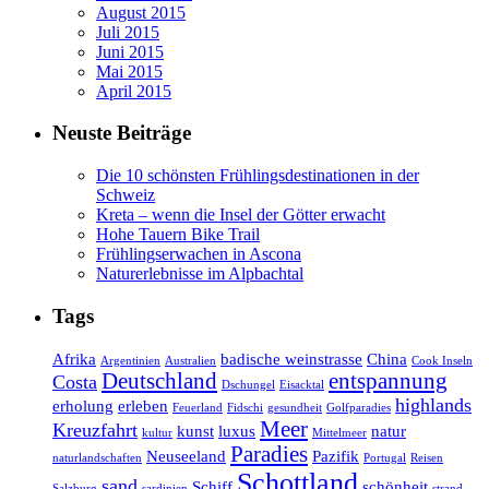
August 2015
Juli 2015
Juni 2015
Mai 2015
April 2015
Neuste Beiträge
Die 10 schönsten Frühlingsdestinationen in der
Schweiz
Kreta – wenn die Insel der Götter erwacht
Hohe Tauern Bike Trail
Frühlingserwachen in Ascona
Naturerlebnisse im Alpbachtal
Tags
Afrika
badische weinstrasse
China
Argentinien
Australien
Cook Inseln
Deutschland
entspannung
Costa
Dschungel
Eisacktal
highlands
erholung
erleben
Feuerland
Fidschi
gesundheit
Golfparadies
Meer
Kreuzfahrt
kunst
luxus
natur
kultur
Mittelmeer
Paradies
Neuseeland
Pazifik
naturlandschaften
Portugal
Reisen
Schottland
sand
Schiff
schönheit
Salzburg
sardinien
strand