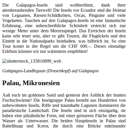
Die Galapagos-Inseln sind weltberühmt, dank ihrer
atemberaubenden Tierwelt! Die Inseln vor Ecuador sind die Heimat
von Leguanen, Riesen-Schildkröten, Orcas, Pinguine und viele
Vogelarten. Tauchen auf den Galapagos-Inseln ist eine fantastische
Erfahrung, eine unbeschreibliche Schönheit erstreckt sich nur
wenige Meter unter dem Meeresspiegel. Das Erreichen der Inseln
kann sehr teuer sein, aber es gibt Touren, die Flugtickets und den
Eintritt in die Nationalparks beinhalten, was hilfreich ist. So eine
Tour kostet in der Regel um die CHF 600.–. Dieses einmalige
Erlebnis können wir nur wärmstens empfehlen!
Galapagos-Landleguan (Drusenkopf) auf Galapagos
Palau, Mikronesien
Aalt euch im goldenen Sand und geniesst den Anblick der bunten
Fischschwärme! Die Inselgruppe Palau besteht aus Hunderten von
unbewohnten Inseln, Riffe und traumhafte Lagunen dominieren die
paradiesische Landschaft. Die Inseln sind in sich einzigartig, sie
haben eine pilzähnliche Form, mit einer grösseren Fläche über dem
Wasser als Unterwasser. Die beiden Hauptinseln in Palau sind
Babelthuap und Koror, die durch eine Brücke miteinander