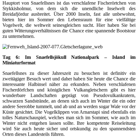
Hauptort von Snaefellsnes ist das verschlafene Fischerörtchen von
Stykkisholmur, von dem sich die unendliche Inselwelt des
Breidafjördur ausbreitet. Über 2000 Inseln, fast alle unbewohnt,
bieten hier im Sommer den Lebensraum für eine vielfältige
Vogelwelt, die weltweit seinesgleichen sucht. Hier haben Sie bei
guten Witterungsverhältnissen die Chance eine spannende Bootstour
zu unternehmen.
Tag 6: Im Snaefellsjökull Nationalpark – Island im
Miniaturformat
Snaefellsnes zu dieser Jahreszeit zu besuchen ist definitiv ein
zweitägiger Besuch wert und daher haben Sie heute die Chance die
interessante Halbinsel näher zu erkunden. Neben verschlafenen
Fischerdörfchen und königlichen Vulkangletschern gibt es hier
wunderbare Landschaften geprägt von Pseudovulkankratern,
schwarzen Sandstrände, an denen sich auch im Winter die ein oder
andere Seerobbe tummelt, und ab und an werden sogar Wale vor der
Küste gesichtet. Die Vogelklippen von Arnarstapi sind ebenfalls ein
tolles Naturschauspiel, welches man sich im Sommer, wie auch im
Winter nicht entgehen lassen sollte. Ihre kompetente Reiseleitung
wird Sie auch heute sicher und ortskundig zu den spannendsten
Orten dieses Landesteils führen.