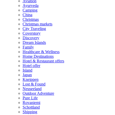
Aviation
Ayurveda
Camping
China
Christmas
Christmas markets
City Traveling
Coverstory
Discovery
Dream Islands
Family
Healthcare & Wellness
Home Destinations
Hotel & Restaurant offers
Hotel offer
Island
Japan
Kneippen
Lost & Found
Neuseeland
Outdoor Adventure
Pure Life
Rovaniemi
Schottland
Shipping