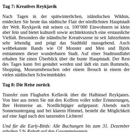
Tag 7: Kreatives Reykjavik
Nach Tagen in der spätwinterlichen, isländischen Wildnis,
entdecken Sie heute das städtische Flair der nördlichsten Hauptstadt
der Welt. Reykjavik mit seinen ca. 100’000 Einwohnern ist klein
aber fein und bietet kulturell sowie architektonisch eine erstaunliche
Vielfalt. Besonders die isländische Kreativszene ist seit Jahrzehnten
sehr lebendig und prägt das Stadtbild massgebend. Auch
weltbekannte Bands wie Of Monster and Men und Björk
entstammen dieser wunderbaren Stadt. Auf einer Stadtrundfahrt
erhalten Sie einen Überblick über die bunte Hauptstadt. Der Rest
des Tages kann frei gestaltet werden und lädt ein zum Bummeln,
Shopping, Museumsbesuchen oder einem Besuch in einem der
vielen städtischen Schwimmbäder.
Tag 8: Die Reise zurück
Transfer zum Flughafen Keflavik über die Halbinsel Reykjanes.
Von hier aus treten Sie mit den Koffern voller toller Erinnerungen,
Ihre Heimreise an. Nordlichtjäger aufgepasst: Abends nach
Sonnenuntergang und bei klarem Himmel, besteht die Möglichkeit
auf eine Jagd nach den tanzenden Lichtern!
Und für die Early-Birds: Alle Buchungen bis zum 31. Dezember
erhalten 5 % Rabatt auf den Gesamtreisepreis.