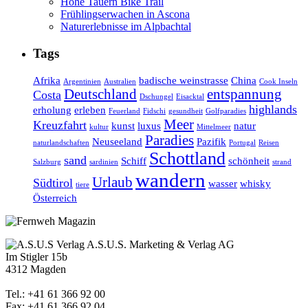
Hohe Tauern Bike Trail
Frühlingserwachen in Ascona
Naturerlebnisse im Alpbachtal
Tags
Afrika
badische weinstrasse
China
Argentinien
Australien
Cook Inseln
Deutschland
entspannung
Costa
Dschungel
Eisacktal
highlands
erholung
erleben
Feuerland
Fidschi
gesundheit
Golfparadies
Meer
Kreuzfahrt
kunst
luxus
natur
kultur
Mittelmeer
Paradies
Neuseeland
Pazifik
naturlandschaften
Portugal
Reisen
Schottland
sand
Schiff
schönheit
Salzburg
sardinien
strand
wandern
Urlaub
Südtirol
wasser
whisky
tiere
Österreich
A.S.U.S. Marketing & Verlag AG
Im Stigler 15b
4312 Magden
Tel.: +41 61 366 92 00
Fax: +41 61 366 92 04