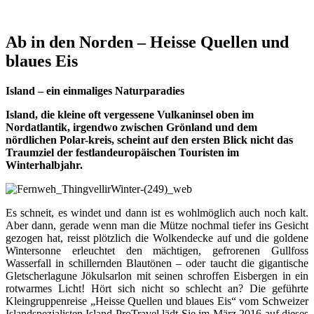
Ab in den Norden – Heisse Quellen und
blaues Eis
Island – ein einmaliges Naturparadies
Island, die kleine oft vergessene Vulkaninsel oben im
Nordatlantik, irgendwo zwischen Grönland und dem
nördlichen Polar-kreis, scheint auf den ersten Blick nicht das
Traumziel der festlandeuropäischen Touristen im
Winterhalbjahr.
Es schneit, es windet und dann ist es wohlmöglich auch noch kalt.
Aber dann, gerade wenn man die Mütze nochmal tiefer ins Gesicht
gezogen hat, reisst plötzlich die Wolkendecke auf und die goldene
Wintersonne erleuchtet den mächtigen, gefrorenen Gullfoss
Wasserfall in schillernden Blautönen – oder taucht die gigantische
Gletscherlagune Jökulsarlon mit seinen schroffen Eisbergen in ein
rotwarmes Licht! Hört sich nicht so schlecht an? Die geführte
Kleingruppenreise „Heisse Quellen und blaues Eis“ vom Schweizer
Islandspezialisten Island ProTravel lädt Sie im März 2016 auf dieses