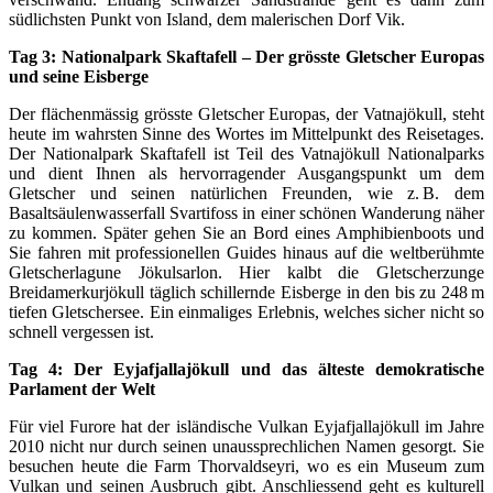
südlichsten Punkt von Island, dem malerischen Dorf Vik.
Tag 3: Nationalpark Skaftafell – Der grösste Gletscher Europas
und seine Eisberge
Der flächenmässig grösste Gletscher Europas, der Vatnajökull, steht
heute im wahrsten Sinne des Wortes im Mittelpunkt des Reisetages.
Der Nationalpark Skaftafell ist Teil des Vatnajökull Nationalparks
und dient Ihnen als hervorragender Ausgangspunkt um dem
Gletscher und seinen natürlichen Freunden, wie z. B. dem
Basaltsäulenwasserfall Svartifoss in einer schönen Wanderung näher
zu kommen. Später gehen Sie an Bord eines Amphibienboots und
Sie fahren mit professionellen Guides hinaus auf die weltberühmte
Gletscherlagune Jökulsarlon. Hier kalbt die Gletscherzunge
Breidamerkurjökull täglich schillernde Eisberge in den bis zu 248 m
tiefen Gletschersee. Ein einmaliges Erlebnis, welches sicher nicht so
schnell vergessen ist.
Tag 4: Der Eyjafjallajökull und das älteste demokratische
Parlament der Welt
Für viel Furore hat der isländische Vulkan Eyjafjallajökull im Jahre
2010 nicht nur durch seinen unaussprechlichen Namen gesorgt. Sie
besuchen heute die Farm Thorvaldseyri, wo es ein Museum zum
Vulkan und seinen Ausbruch gibt. Anschliessend geht es kulturell