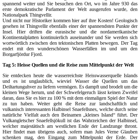
spannend weiter und Sie besuchen den Ort, wo im Jahre 930 das
erste demokratische Parlament der Welt ausgerufen wurde, den
Nationalpark Thingvellir.
Und nicht nur Historiker kommen hier auf ihre Kosten! Geologisch
gesehen ist Thingvellir ebenfalls einer der spannendsten Punkte der
Insel. Hier driften die eurasische und die nordamerikanische
Kontinentalplatten kontinuierlich auseinander und Sie werden sich
wortwörtlich zwischen den tektonischen Platten bewegen. Der Tag
endet mit den wunderschönen Wasserfällen im und um den
Borgarfjördur Fjord.
Tag 5: Heisse Quellen und die Reise zum Mittelpunkt der Welt
Sie entdecken heute die wasserreichste Heisswasserquelle Islands
und es ist unglaublich, wieviel Wasser die Quellen um das
Deiltartunguhver zu liefern vermögen. Es dampft und brodelt um die
kleinen Wege herum, und der Schwefelgeruch lässt keinen Zweifel
daran, dass Sie es hier zu 100 % mit dem einmaligen Spiel der Natur
zu tun haben. Weiter geht die Reise zur landschaftlich und
vulkanisch interessanten Halbinsel Snaefellsnes, welche durch seine
natürliche Vielfalt auch den Beinamen „kleines Island“ führt. Der
Vulkangletscher Snaefellsjökull ist das Wahrzeichen der Halbinsel,
welcher majestätisch am westlichen Ende der Landzunge thront.
Hier findet man übrigens auch, sofern man Jules Verne Glauben
schenken mag, den Eingang zum Mittelpunkt der Erde. Der