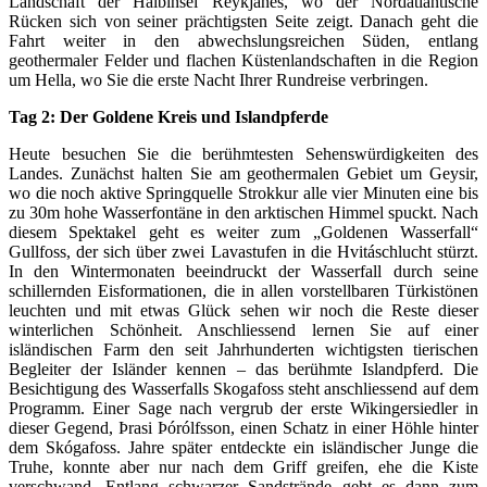
Landschaft der Halbinsel Reykjanes, wo der Nordatlantische
Rücken sich von seiner prächtigsten Seite zeigt. Danach geht die
Fahrt weiter in den abwechslungsreichen Süden, entlang
geothermaler Felder und flachen Küstenlandschaften in die Region
um Hella, wo Sie die erste Nacht Ihrer Rundreise verbringen.
Tag 2: Der Goldene Kreis und Islandpferde
Heute besuchen Sie die berühmtesten Sehenswürdigkeiten des
Landes. Zunächst halten Sie am geothermalen Gebiet um Geysir,
wo die noch aktive Springquelle Strokkur alle vier Minuten eine bis
zu 30m hohe Wasserfontäne in den arktischen Himmel spuckt. Nach
diesem Spektakel geht es weiter zum „Goldenen Wasserfall“
Gullfoss, der sich über zwei Lavastufen in die Hvitáschlucht stürzt.
In den Wintermonaten beeindruckt der Wasserfall durch seine
schillernden Eisformationen, die in allen vorstellbaren Türkistönen
leuchten und mit etwas Glück sehen wir noch die Reste dieser
winterlichen Schönheit. Anschliessend lernen Sie auf einer
isländischen Farm den seit Jahrhunderten wichtigsten tierischen
Begleiter der Isländer kennen – das berühmte Islandpferd. Die
Besichtigung des Wasserfalls Skogafoss steht anschliessend auf dem
Programm. Einer Sage nach vergrub der erste Wikingersiedler in
dieser Gegend, Þrasi Þórólfsson, einen Schatz in einer Höhle hinter
dem Skógafoss. Jahre später entdeckte ein isländischer Junge die
Truhe, konnte aber nur nach dem Griff greifen, ehe die Kiste
verschwand. Entlang schwarzer Sandstrände geht es dann zum