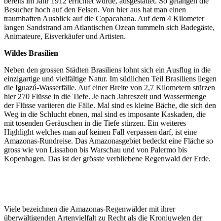
bereits im Jahr 1912 errichtet wurde, ausgestattet. So gelangen die
Besucher hoch auf den Felsen. Von hier aus hat man einen
traumhaften Ausblick auf die Copacabana. Auf dem 4 Kilometer
langen Sandstrand am Atlantischen Ozean tummeln sich Badegäste,
Animateure, Eisverkäufer und Artisten.
Wildes Brasilien
Neben den grossen Städten Brasiliens lohnt sich ein Ausflug in die
einzigartige und vielfältige Natur. Im südlichen Teil Brasiliens liegen
die Iguazú-Wasserfälle. Auf einer Breite von 2,7 Kilometern stürzen
hier 270 Flüsse in die Tiefe. Je nach Jahreszeit und Wassermenge
der Flüsse variieren die Fälle. Mal sind es kleine Bäche, die sich den
Weg in die Schlucht ebnen, mal sind es imposante Kaskaden, die
mit tosenden Geräuschen in die Tiefe stürzen. Ein weiteres
Highlight welches man auf keinen Fall verpassen darf, ist eine
Amazonas-Rundreise. Das Amazonasgebiet bedeckt eine Fläche so
gross wie von Lissabon bis Warschau und von Palermo bis
Kopenhagen. Das ist der grösste verbliebene Regenwald der Erde.
Viele bezeichnen die Amazonas-Regenwälder mit ihrer
überwältigenden Artenvielfalt zu Recht als die Kronjuwelen der