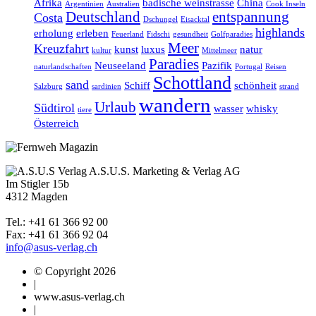
Afrika
badische weinstrasse
China
Argentinien
Australien
Cook Inseln
Deutschland
entspannung
Costa
Dschungel
Eisacktal
highlands
erholung
erleben
Feuerland
Fidschi
gesundheit
Golfparadies
Meer
Kreuzfahrt
kunst
luxus
natur
kultur
Mittelmeer
Paradies
Neuseeland
Pazifik
naturlandschaften
Portugal
Reisen
Schottland
sand
Schiff
schönheit
Salzburg
sardinien
strand
wandern
Urlaub
Südtirol
wasser
whisky
tiere
Österreich
A.S.U.S. Marketing & Verlag AG
Im Stigler 15b
4312 Magden
Tel.: +41 61 366 92 00
Fax: +41 61 366 92 04
info@asus-verlag.ch
© Copyright 2026
|
www.asus-verlag.ch
|