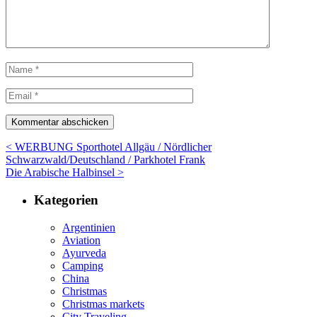
< WERBUNG Sporthotel Allgäu / Nördlicher
Schwarzwald/Deutschland / Parkhotel Frank
Die Arabische Halbinsel >
Kategorien
Argentinien
Aviation
Ayurveda
Camping
China
Christmas
Christmas markets
City Traveling