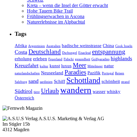
Kreta – wenn die Insel der Götter erwacht
Hohe Tauern Bike Trail
Frühlingserwachen in Ascona
Naturerlebnisse im Alpbachtal
Tags
Afrika
badische weinstrasse
China
Argentinien
Australien
Cook Inseln
Deutschland
entspannung
Costa
Dschungel
Eisacktal
highlands
erholung
erleben
Feuerland
Fidschi
gesundheit
Golfparadies
Meer
Kreuzfahrt
kunst
luxus
natur
kultur
Mittelmeer
Paradies
Neuseeland
Pazifik
naturlandschaften
Portugal
Reisen
Schottland
sand
Schiff
schönheit
Salzburg
sardinien
strand
wandern
Urlaub
Südtirol
wasser
whisky
tiere
Österreich
A.S.U.S. Marketing & Verlag AG
Im Stigler 15b
4312 Magden