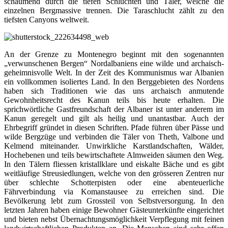
schäumend durch die tiefen Schluchten und Täler, welche die
einzelnen Bergmassive trennen. Die Taraschlucht zählt zu den
tiefsten Canyons weltweit.
An der Grenze zu Montenegro beginnt mit den sogenannten
„verwunschenen Bergen“ Nordalbaniens eine wilde und archaisch-
geheimnisvolle Welt. In der Zeit des Kommunismus war Albanien
ein vollkommen isoliertes Land. In den Berggebieten des Nordens
haben sich Traditionen wie das uns archaisch anmutende
Gewohnheitsrecht des Kanun teils bis heute erhalten. Die
sprichwörtliche Gastfreundschaft der Albaner ist unter anderem im
Kanun geregelt und gilt als heilig und unantastbar. Auch der
Ehrbegriff gründet in diesen Schriften. Pfade führen über Pässe und
wilde Bergzüge und verbinden die Täler von Theth, Valbone und
Kelmend miteinander. Unwirkliche Karstlandschaften, Wälder,
Hochebenen und teils bewirtschaftete Almweiden säumen den Weg.
In den Tälern fliessen kristallklare und eiskalte Bäche und es gibt
weitläufige Streusiedlungen, welche von den grösseren Zentren nur
über schlechte Schotterpisten oder eine abenteuerliche
Fährverbindung via Komanstausee zu erreichen sind. Die
Bevölkerung lebt zum Grossteil von Selbstversorgung. In den
letzten Jahren haben einige Bewohner Gästeunterkünfte eingerichtet
und bieten nebst Übernachtungsmöglichkeit Verpflegung mit feinen