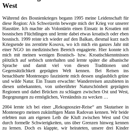
West
Während des Bosnienkrieges begann 1995 meine Leidenschaft für
diese Region: Als Schweizerin bewegte mich der Krieg vor unserer
Haustüre. Ich machte als Volontärin einen Einsatz in Kroatien mit
bosnischen Flüchtlingen und lernte dabei etwas kroatisch oder eben
bosnisch. 1999 reiste ich wieder auf den Balkan, diesmal kurz nach
Kriegsende ins zerstörte Kosova, wo ich mich ein ganzes Jahr mit
einer NGO im medizinischen Bereich engagierte. Hier konnte ich
mich mit meinen wenigen Bosnisch- bzw. Kroatischkenntnissen
plötzlich auf serbisch unterhalten und lernte später die albanische
Sprache und damit viel von diesen Traditionen und
Gegensätzlichkeit geprägten Welt kennen. Bei Reisen ins
benachbarte Montenegro faszinierte mich dessen unglaublich grüne
und wilde Natur. Ein Traum erwachte: Wanderreisen anzubieten in
diesen unbekannten, von unberührter Naturschönheit geprägten
Regionen und dabei Brücken zu schlagen zwischen Ost und West,
Begegnungen zu ermöglichen, Verständnis zu wecken …
2004 lernte ich bei einer „Rekognoszier-Reise“ am Skutarisee in
Montenegro meinen zukünftigen Mann Radovan kennen. Wir beide
erlebten nun am eigenen Leib die Kluft zwischen West und Ost
durch formelle Schwierigkeiten, uns über Grenzen hinweg kennen
zu lernen. Doch es klappte, wir heirateten, unsere drei Kinder