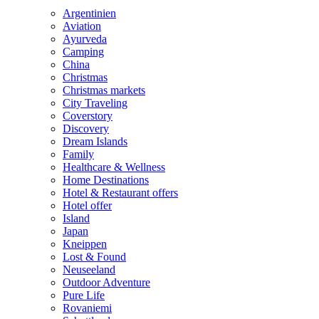
Argentinien
Aviation
Ayurveda
Camping
China
Christmas
Christmas markets
City Traveling
Coverstory
Discovery
Dream Islands
Family
Healthcare & Wellness
Home Destinations
Hotel & Restaurant offers
Hotel offer
Island
Japan
Kneippen
Lost & Found
Neuseeland
Outdoor Adventure
Pure Life
Rovaniemi