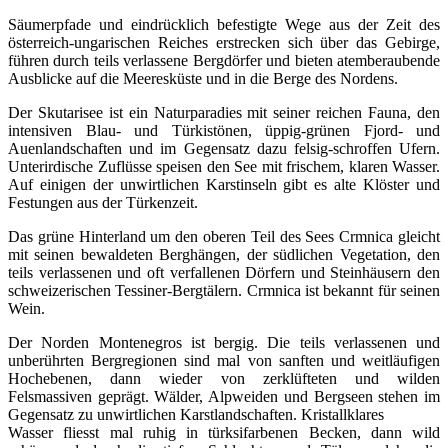
Säumerpfade und eindrücklich befestigte Wege aus der Zeit des
österreich-ungarischen Reiches erstrecken sich über das Gebirge,
führen durch teils verlassene Bergdörfer und bieten atemberaubende
Ausblicke auf die Meeresküste und in die Berge des Nordens.
Der Skutarisee ist ein Naturparadies mit seiner reichen Fauna, den
intensiven Blau- und Türkistönen, üppig-grünen Fjord- und
Auenlandschaften und im Gegensatz dazu felsig-schroffen Ufern.
Unterirdische Zuflüsse speisen den See mit frischem, klaren Wasser.
Auf einigen der unwirtlichen Karstinseln gibt es alte Klöster und
Festungen aus der Türkenzeit.
Das grüne Hinterland um den oberen Teil des Sees Crmnica gleicht
mit seinen bewaldeten Berghängen, der südlichen Vegetation, den
teils verlassenen und oft verfallenen Dörfern und Steinhäusern den
schweizerischen Tessiner-Bergtälern. Crmnica ist bekannt für seinen
Wein.
Der Norden Montenegros ist bergig. Die teils verlassenen und
unberührten Bergregionen sind mal von sanften und weitläufigen
Hochebenen, dann wieder von zerklüfteten und wilden
Felsmassiven geprägt. Wälder, Alpweiden und Bergseen stehen im
Gegensatz zu unwirtlichen Karstlandschaften. Kristallklares
Wasser fliesst mal ruhig in türksifarbenen Becken, dann wild