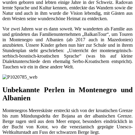
wurden geboren und lebten einige Jahre in der Schweiz. Radovan
lernte Sprache und Kultur kennen, entdeckte das Wandern sowie die
Natur und auch in ihm wurde die Vision lebendig, mit Gästen aus
dem Westen seine wunderschöne Heimat zu entdecken.
Vor zwei Jahren war es dann soweit. Wir wanderten als Familie aus
und gründeten das Familienunternehmen „BalkanTour“, um Touren
in Montenegro und Albanien (ab 2017 auch in Mazedonien)
anzubieten. Unsere Kinder gehen nun hier zur Schule und in ihrem
Stundenplan steht geschrieben: „Unterricht der montenegrinisch-
serbisch-bosnisch-kroatischen Sprache“ (was bis auf kleine
Dialektunterschiede dem ehemalig Serbo-Kroatischem entspricht).
Tauchen wir ein in diese andere Welt.
Unbekannte Perlen in Montenegro und
Albanien
Montenegros Meeresküste erstreckt sich von der kroatischen Grenze
bis zum Mündungsdelta der Bojana an der albanischen Grenze.
Berge ragen steil aus dem Meer empor, besonders eindrücklich in
der Bucht von Kotor, wo die venezianisch geprägte Unesco-
Weltkulturstadt am Fuss der schwarzen Berge liegt.