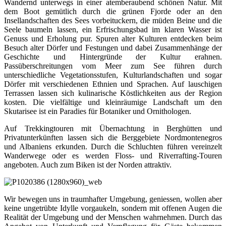
Wandernd unterwegs in einer atemberaubend schönen Natur. Mit
dem Boot gemütlich durch die grünen Fjorde oder an den
Insellandschaften des Sees vorbeituckern, die müden Beine und die
Seele baumeln lassen, ein Erfrischungsbad im klaren Wasser ist
Genuss und Erholung pur. Spuren alter Kulturen entdecken beim
Besuch alter Dörfer und Festungen und dabei Zusammenhänge der
Geschichte und Hintergründe der Kultur erahnen.
Passüberschreitungen vom Meer zum See führen durch
unterschiedliche Vegetationsstufen, Kulturlandschaften und sogar
Dörfer mit verschiedenen Ethnien und Sprachen. Auf lauschigen
Terrassen lassen sich kulinarische Köstlichkeiten aus der Region
kosten. Die vielfältige und kleinräumige Landschaft um den
Skutarisee ist ein Paradies für Botaniker und Ornithologen.
Auf Trekkingtouren mit Übernachtung in Berghütten und
Privatunterkünften lassen sich die Berggebiete Nordmontenegros
und Albaniens erkunden. Durch die Schluchten führen vereinzelt
Wanderwege oder es werden Floss- und Riverrafting-Touren
angeboten. Auch zum Biken ist der Norden attraktiv.
Wir bewegen uns in traumhafter Umgebung, geniessen, wollen aber
keine ungetrübte Idylle vorgaukeln, sondern mit offenen Augen die
Realität der Umgebung und der Menschen wahrnehmen. Durch das