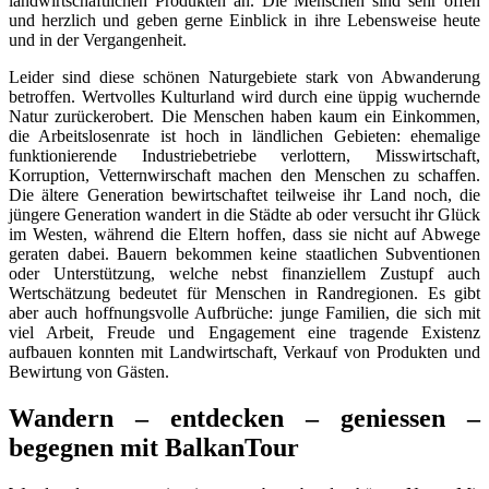
landwirtschaftlichen Produkten an. Die Menschen sind sehr offen
und herzlich und geben gerne Einblick in ihre Lebensweise heute
und in der Vergangenheit.
Leider sind diese schönen Naturgebiete stark von Abwanderung
betroffen. Wertvolles Kulturland wird durch eine üppig wuchernde
Natur zurückerobert. Die Menschen haben kaum ein Einkommen,
die Arbeitslosenrate ist hoch in ländlichen Gebieten: ehemalige
funktionierende Industriebetriebe verlottern, Misswirtschaft,
Korruption, Vetternwirschaft machen den Menschen zu schaffen.
Die ältere Generation bewirtschaftet teilweise ihr Land noch, die
jüngere Generation wandert in die Städte ab oder versucht ihr Glück
im Westen, während die Eltern hoffen, dass sie nicht auf Abwege
geraten dabei. Bauern bekommen keine staatlichen Subventionen
oder Unterstützung, welche nebst finanziellem Zustupf auch
Wertschätzung bedeutet für Menschen in Randregionen. Es gibt
aber auch hoffnungsvolle Aufbrüche: junge Familien, die sich mit
viel Arbeit, Freude und Engagement eine tragende Existenz
aufbauen konnten mit Landwirtschaft, Verkauf von Produkten und
Bewirtung von Gästen.
Wandern – entdecken – geniessen –
begegnen mit BalkanTour