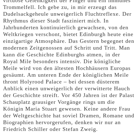
virtuose Gelenkigkeit der Finger und ein immunes
Trommelfell. Ich gebe zu, in mir erzeugt das
Dudelsackgeheule unweigerlich Fluchtreflexe. Der
Rhythmus dieser Stadt fasziniert mich. In
Jahrhunderten kontinuierlich gewachsen, von den
Weltkriegen verschont, bietet Edinburgh heute eine
einzigartige Atmosphäre. Das Gestern begegnet den
modernen Zeitgenossen auf Schritt und Tritt. Man
kann die Geschichte Edinburghs atmen, in der
Royal Mile besonders intensiv. Die königliche
Meile wird von den ältesten Hochhäusern Europas
gesäumt. Am unteren Ende der königlichen Meile
thront Holyrood Palace – bei dessen düsterem
Anblick einen unweigerlich der verwitterte Hauch
der Geschichte streift. Vor 450 Jahren ist der Palast
Schauplatz grausiger Vorgänge rings um die
Königin Maria Stuart gewesen. Keine andere Frau
der Weltgeschichte hat soviel Dramen, Romane und
Biographien hervorgerufen, denken wir nur an
Friedrich Schiller oder Stefan Zweig.