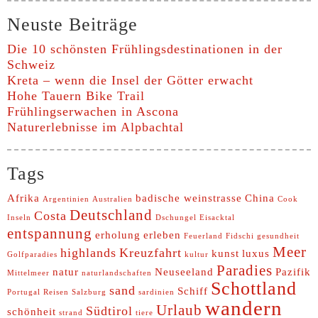
Neuste Beiträge
Die 10 schönsten Frühlingsdestinationen in der
Schweiz
Kreta – wenn die Insel der Götter erwacht
Hohe Tauern Bike Trail
Frühlingserwachen in Ascona
Naturerlebnisse im Alpbachtal
Tags
Afrika
badische weinstrasse
China
Argentinien
Australien
Cook
Deutschland
Costa
Inseln
Dschungel
Eisacktal
entspannung
erholung
erleben
Feuerland
Fidschi
gesundheit
Meer
highlands
Kreuzfahrt
kunst
luxus
Golfparadies
kultur
Paradies
natur
Neuseeland
Pazifik
Mittelmeer
naturlandschaften
Schottland
sand
Schiff
Portugal
Reisen
Salzburg
sardinien
wandern
Urlaub
Südtirol
schönheit
strand
tiere