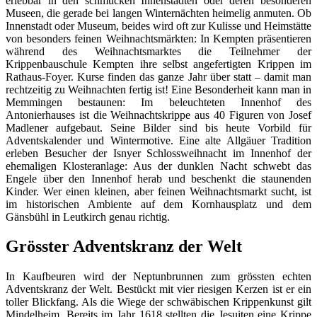
erlebbar in den schmucken Innenstädten oder deren besonderen
Museen, die gerade bei langen Winternächten heimelig anmuten. Ob
Innenstadt oder Museum, beides wird oft zur Kulisse und Heimstätte
von besonders feinen Weihnachtsmärkten: In Kempten präsentieren
während des Weihnachtsmarktes die Teilnehmer der
Krippenbauschule Kempten ihre selbst angefertigten Krippen im
Rathaus-Foyer. Kurse finden das ganze Jahr über statt – damit man
rechtzeitig zu Weihnachten fertig ist! Eine Besonderheit kann man in
Memmingen bestaunen: Im beleuchteten Innenhof des
Antonierhauses ist die Weihnachtskrippe aus 40 Figuren von Josef
Madlener aufgebaut. Seine Bilder sind bis heute Vorbild für
Adventskalender und Wintermotive. Eine alte Allgäuer Tradition
erleben Besucher der Isnyer Schlossweihnacht im Innenhof der
ehemaligen Klosteranlage: Aus der dunklen Nacht schwebt das
Engele über den Innenhof herab und beschenkt die staunenden
Kinder. Wer einen kleinen, aber feinen Weihnachtsmarkt sucht, ist
im historischen Ambiente auf dem Kornhausplatz und dem
Gänsbühl in Leutkirch genau richtig.
Grösster Adventskranz der Welt
In Kaufbeuren wird der Neptunbrunnen zum grössten echten
Adventskranz der Welt. Bestückt mit vier riesigen Kerzen ist er ein
toller Blickfang. Als die Wiege der schwäbischen Krippenkunst gilt
Mindelheim. Bereits im Jahr 1618 stellten die Jesuiten eine Krippe