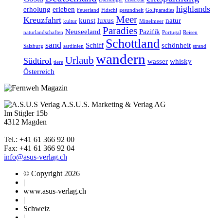
highlands
erholung
erleben
Feuerland
Fidschi
gesundheit
Golfparadies
Meer
Kreuzfahrt
kunst
luxus
natur
kultur
Mittelmeer
Paradies
Neuseeland
Pazifik
naturlandschaften
Portugal
Reisen
Schottland
sand
Schiff
schönheit
Salzburg
sardinien
strand
wandern
Urlaub
Südtirol
wasser
whisky
tiere
Österreich
A.S.U.S. Marketing & Verlag AG
Im Stigler 15b
4312 Magden
Tel.: +41 61 366 92 00
Fax: +41 61 366 92 04
info@asus-verlag.ch
© Copyright 2026
|
www.asus-verlag.ch
|
Schweiz
|