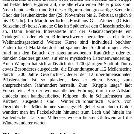
mit bekleideten Figuren auf, die alle etwa einen Meter gross sind.
Noch heute stellen rund 80 dieser Figuren eine grossartige Szene im
Chor der Jesuitenkirche dar (29. November bis 2. Februar, täglich 9
bis 19 Uhr). Im Marktoberdorfer „Forsthaus Glas Atelier“ (Ortsteil
Sulzschneid) heizt Annette Glas im Spätherbst den Glasschmelzofen
an. Dann können Interessierte mit der Glasmacherpfeife ein
Trinkgefäss oder einen Briefbeschwerer herstellen – ein tolles
Weihnachtsgeschenk! Weitere Kurse sind individuell buchbar.
Zudem lockt Marktoberdorf mit spannenden Stadtführungen, etwa
rund um den Brauch der sagenumwobenen Raunächte oder zu
dunklen Stadtereignissen auf einer mystischen Laternenwanderung.
Auch Wangen hat sich anlässlich des 1200-jährigen Stadtjubiläums
etwas Besonderes ausgedacht: die Erkundungstour „12 Meilensteine
durch 1200 Jahre Geschichte“. Jeder der 12 überdimensionalen
Pflastersteine ist so platziert, dass er einen Bezug zum
entsprechenden Jahrhundert herstellt. Zum „Kripple luaga“ lädt
Füssen ein. Bei der weihnachtlichen Führung durch die Altstadt
entdeckt man handgearbeitete Krippen, die in Schaufenstern und
Kirchen ausgestellt sind. Winterlich–romantisch wird’s von
Dezember bis März immer samstags: Begleitet von einem Guide
wandert man im Fackelschein hinunter zum Lech und hinein ins
Faulenbacher Tal zum Mittersee, wo ein heisser Glühwein auf die
Winterwanderer wartet.