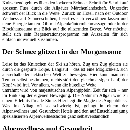
Knirschend geht es über den lockeren Schnee, Schritt für Schritt auf
grossem Fuss durch die Allgäuer Märchenlandschaft. Ungestört
schweift der Blick in die Weite. Zurück im Hotel, nach der Outdoor
Wellness auf Schneeschuhen, heisst es sich verwöhnen lassen und
neue Energie tanken. Ob mit Alpenkräutermilchmassage oder in der
Blockhaussauna mit Blick auf die glitzernden Berge. Wer möchte,
stellt sich sein Regenerationsprogramm mit Auszeiten für sich
einfach individuell zusammen.
Der Schnee glitzert in der Morgensonne
Leise ist das Knirschen der Ski zu hören. Zug um Zug gleiten sie
durch die gespurte Loipe. Langlauf – das ist eine Möglichkeit, sich
ausserhalb der hektischen Welt zu bewegen. Hier kann man sein
Tempo selbst bestimmen, nichts stört den gleichmässigen Lauf, der
Kopf wird frei. Vor allem, wenn die hügelige Weite
umrahmt wird von majestätischen Alpengipfeln. Zeit für sich – nur
im Einklang der eigenen Bewegung. Die Natur im Allgäu wird zu
einem Erlebnis für alle Sinne. Hier liegt die Magie des Augenblicks.
Was im Alltag oft so schwierig ist, gelingt in einem der
Alpenwellness und Gesundzeit Hotels und den auf Entschleunigung
spezialisierten Alpenwellnesshöfen ganz selbstverständlich.
Alpenwellness und Gesundzeit