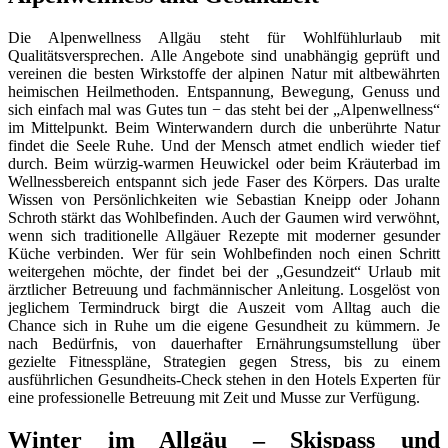
Die Alpenwellness Allgäu steht für Wohlfühlurlaub mit
Qualitätsversprechen. Alle Angebote sind unabhängig geprüft und
vereinen die besten Wirkstoffe der alpinen Natur mit altbewährten
heimischen Heilmethoden. Entspannung, Bewegung, Genuss und
sich einfach mal was Gutes tun − das steht bei der „Alpenwellness“
im Mittelpunkt. Beim Winterwandern durch die unberührte Natur
findet die Seele Ruhe. Und der Mensch atmet endlich wieder tief
durch. Beim würzig-warmen Heuwickel oder beim Kräuterbad im
Wellnessbereich entspannt sich jede Faser des Körpers. Das uralte
Wissen von Persönlichkeiten wie Sebastian Kneipp oder Johann
Schroth stärkt das Wohlbefinden. Auch der Gaumen wird verwöhnt,
wenn sich traditionelle Allgäuer Rezepte mit moderner gesunder
Küche verbinden. Wer für sein Wohlbefinden noch einen Schritt
weitergehen möchte, der findet bei der „Gesundzeit“ Urlaub mit
ärztlicher Betreuung und fachmännischer Anleitung. Losgelöst von
jeglichem Termindruck birgt die Auszeit vom Alltag auch die
Chance sich in Ruhe um die eigene Gesundheit zu kümmern. Je
nach Bedürfnis, von dauerhafter Ernährungsumstellung über
gezielte Fitnesspläne, Strategien gegen Stress, bis zu einem
ausführlichen Gesundheits-Check stehen in den Hotels Experten für
eine professionelle Betreuung mit Zeit und Musse zur Verfügung.
Winter im Allgäu – Skispass und