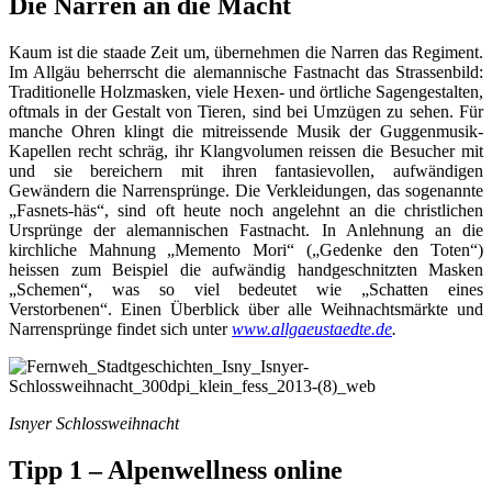
Die Narren an die Macht
Kaum ist die staade Zeit um, übernehmen die Narren das Regiment.
Im Allgäu beherrscht die alemannische Fastnacht das Strassenbild:
Traditionelle Holzmasken, viele Hexen- und örtliche Sagengestalten,
oftmals in der Gestalt von Tieren, sind bei Umzügen zu sehen. Für
manche Ohren klingt die mitreissende Musik der Guggenmusik-
Kapellen recht schräg, ihr Klangvolumen reissen die Besucher mit
und sie bereichern mit ihren fantasievollen, aufwändigen
Gewändern die Narrensprünge. Die Verkleidungen, das sogenannte
„Fasnets-häs“, sind oft heute noch angelehnt an die christlichen
Ursprünge der alemannischen Fastnacht. In Anlehnung an die
kirchliche Mahnung „Memento Mori“ („Gedenke den Toten“)
heissen zum Beispiel die aufwändig handgeschnitzten Masken
„Schemen“, was so viel bedeutet wie „Schatten eines
Verstorbenen“. Einen Überblick über alle Weihnachtsmärkte und
Narrensprünge findet sich unter
www.allgaeustaedte.de
.
Isnyer Schlossweihnacht
Tipp 1 – Alpenwellness online