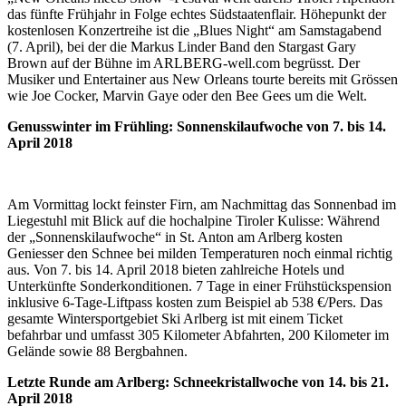
das fünfte Frühjahr in Folge echtes Südstaatenflair. Höhepunkt der
kostenlosen Konzertreihe ist die „Blues Night“ am Samstagabend
(7. April), bei der die Markus Linder Band den Stargast Gary
Brown auf der Bühne im ARLBERG-well.com begrüsst. Der
Musiker und Entertainer aus New Orleans tourte bereits mit Grössen
wie Joe Cocker, Marvin Gaye oder den Bee Gees um die Welt.
Genusswinter im Frühling: Sonnenskilaufwoche von 7. bis 14.
April 2018
Am Vormittag lockt feinster Firn, am Nachmittag das Sonnenbad im
Liegestuhl mit Blick auf die hochalpine Tiroler Kulisse: Während
der „Sonnenskilaufwoche“ in St. Anton am Arlberg kosten
Geniesser den Schnee bei milden Temperaturen noch einmal richtig
aus. Von 7. bis 14. April 2018 bieten zahlreiche Hotels und
Unterkünfte Sonderkonditionen. 7 Tage in einer Frühstückspension
inklusive 6-Tage-Liftpass kosten zum Beispiel ab 538 €/Pers. Das
gesamte Wintersportgebiet Ski Arlberg ist mit einem Ticket
befahrbar und umfasst 305 Kilometer Abfahrten, 200 Kilometer im
Gelände sowie 88 Bergbahnen.
Letzte Runde am Arlberg: Schneekristallwoche von 14. bis 21.
April 2018