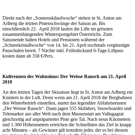
Direkt nach der „Sonnenskilaufwoche“ stehen in St. Anton am
Arlberg die letzten Pistenschwünge der Saison an. Bis
einschliesslich 22. April 2018 laufen die Lifte im grössten
zusammenhängenden Wintersportgebiet Österreichs. Zum
Saisonende halten Hotels und Pensionen während der
„Schneekristallwoche“ von 14. bis 21. April nochmals vergünstigte
Pauschalen bereit. 7 Nächte inkl. Frühstückund 6-Tage-Liftpass
kosten dann ab 358 €/Pers.
Kultrennen des Wahnsinns: Der Weisse Rausch am 21. April
2018
An den letzten Tagen der Skisaison liegt in St. Anton am Arlberg ein
Knistern in der Luft. Denn wenn am 21. April 2018 die Bergbahnen
den Winterbetrieb einstellen, startet das legendäre Abfahrtsrennen
„Der Weisse Rausch“. Dann jagen 555 Skifahrer, Snowboarder und
Telemarker aus aller Welt nach dem Massenstart am Vallugagrat
gleichzeitig auf unpräparierter Piste gen Tal. Nach neun Kilometern
und 1.300 Höhenmetern erreichen die Schnellsten das Ziel in knapp
acht Minuten – als Gewinner gilt trotzdem jeder, der es bei diesem