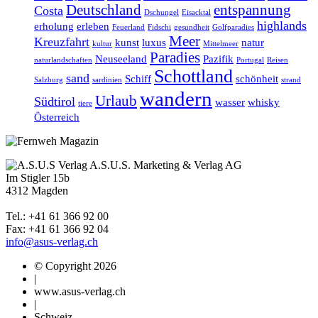
Deutschland
entspannung
Costa
Dschungel
Eisacktal
highlands
erholung
erleben
Feuerland
Fidschi
gesundheit
Golfparadies
Meer
Kreuzfahrt
kunst
luxus
natur
kultur
Mittelmeer
Paradies
Neuseeland
Pazifik
naturlandschaften
Portugal
Reisen
Schottland
sand
Schiff
schönheit
Salzburg
sardinien
strand
wandern
Urlaub
Südtirol
wasser
whisky
tiere
Österreich
A.S.U.S. Marketing & Verlag AG
Im Stigler 15b
4312 Magden
Tel.: +41 61 366 92 00
Fax: +41 61 366 92 04
info@asus-verlag.ch
© Copyright 2026
|
www.asus-verlag.ch
|
Schweiz