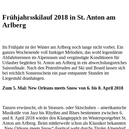
Frühjahrsskilauf 2018 in St. Anton am
Arlberg
Im Frühjahr ist der Winter am Arlberg noch lange nicht vorbei. Ein
ganzes Wochenende voll funkiger Melodien, das wohl legendärste
Abfahrtsrennen im Alpenraum und vergünstigte Konditionen für
Urlauber begleiten St. Anton am Arlberg in ein abwechslungsreiches
Saisonfinale. Nach den Pistenfreuden auf Ski und Board lassen sich
bei reichlich Sonnenschein ein paar entspannte Stunden im
Liegestuhl dranhängen.
Zum 5. Mal: New Orleans meets Snow von 6. bis 8. April 2018
Tanzen erwünscht, ob in Strassen- oder Skischuhen – amerikanische
Musikstile von Jazz bis Rhythm and Blues bestimmen zwischen 6.
und 8. April 2018 wieder den Klangteppich im Wintersportgebiet St.
Anton am Arlberg. Beim mittlerweile schon als Klassiker bekannten
„New Orleans meets Snow“-Festival weht durchs Tiroler Alpendorf